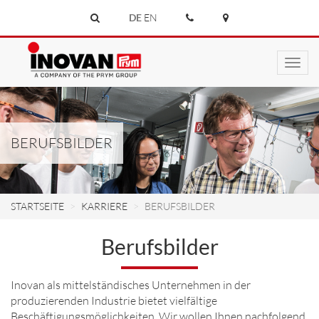
DE
EN
Toggl
navig
BERUFSBILDER
STARTSEITE
KARRIERE
BERUFSBILDER
Berufsbilder
Inovan als mittelständisches Unternehmen in der
produzierenden Industrie bietet vielfältige
Beschäftigungsmöglichkeiten. Wir wollen Ihnen nachfolgend