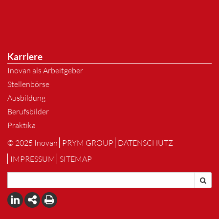
Karriere
Inovan als Arbeitgeber
Stellenbörse
Ausbildung
Berufsbilder
Praktika
© 2025 Inovan
PRYM GROUP
DATENSCHUTZ
IMPRESSUM
SITEMAP
Suchen
Suc