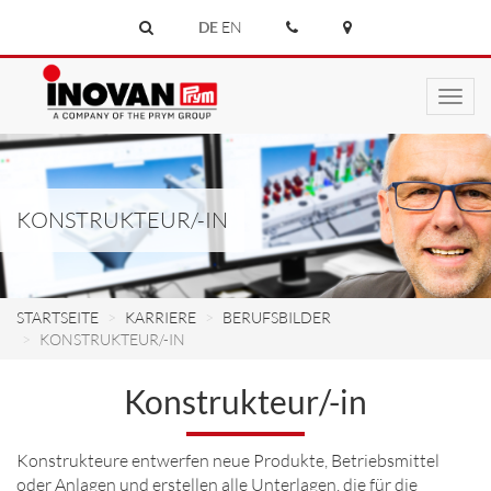
DE
EN
Toggl
navig
KONSTRUKTEUR/-IN
STARTSEITE
KARRIERE
BERUFSBILDER
KONSTRUKTEUR/-IN
Konstrukteur/-in
Konstrukteure entwerfen neue Produkte, Betriebsmittel
oder Anlagen und erstellen alle Unterlagen, die für die