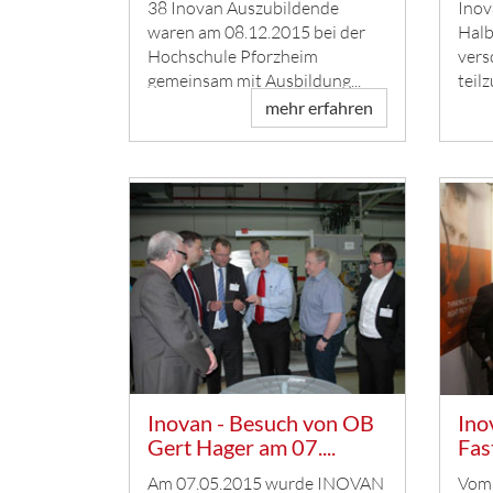
38 Inovan Auszubildende
Inov
waren am 08.12.2015 bei der
Halb
Hochschule Pforzheim
vers
gemeinsam mit Ausbildung...
teil
mehr erfahren
Inovan - Besuch von OB
Ino
Gert Hager am 07....
Fas
Am 07.05.2015 wurde INOVAN
Vom 