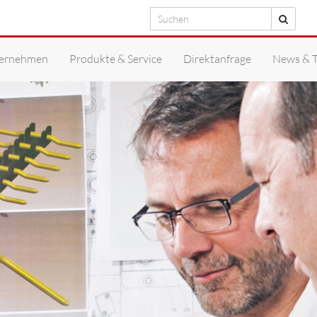
Suchen
Suche
ernehmen
Produkte & Service
Direktanfrage
News & 