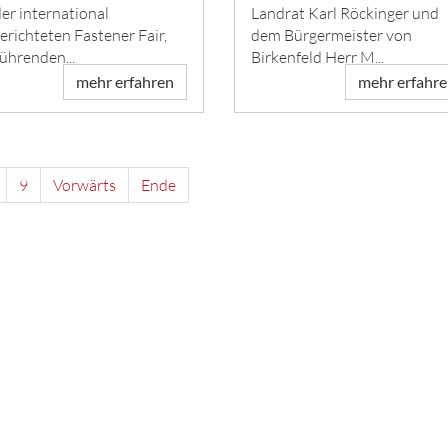
der international
Landrat Karl Röckinger und
erichteten Fastener Fair,
dem Bürgermeister von
führenden...
Birkenfeld Herr M...
mehr erfahren
mehr erfahr
9
Vorwärts
Ende