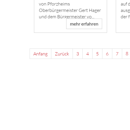
von Pforzheims
auf 
Oberbürgermeister Gert Hager
ausg
und dem Bürgermeister vo...
der 
mehr erfahren
Anfang
Zurück
3
4
5
6
7
8