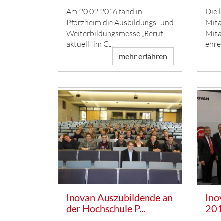
Am 20.02.2016 fand in
Die 
Pforzheim die Ausbildungs- und
Mita
Weiterbildungsmesse „Beruf
Mita
aktuell“ im C...
ehre
v...
mehr erfahren
Inovan Auszubildende an
Ino
der Hochschule P...
20