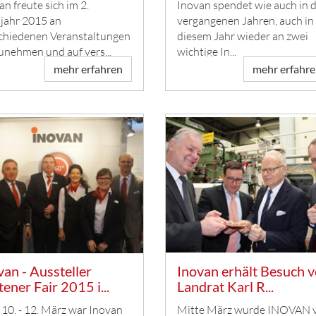
an freute sich im 2.
Inovan spendet wie auch in 
jahr 2015 an
vergangenen Jahren, auch in
chiedenen Veranstaltungen
diesem Jahr wieder an zwei
zunehmen und auf vers...
wichtige In...
mehr erfahren
mehr erfahr
van - Aussteller
Inovan erhält Besuch 
tener Fair 2015 i...
Landrat Karl R...
10. - 12. März war Inovan
Mitte März wurde INOVAN 