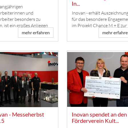
In...
langjährigen
rbeiterinnen und
Inovan - erhält Auszeichnun
rbeiter besonders zu
für das besondere Engageme
n, ist ein großes Anliegen
im Projekt Chance M + E zur
Integrati...
mehr erfahren
mehr erfahr
van - Messeherbst
Inovan spendet an den
15
Förderverein Kult...