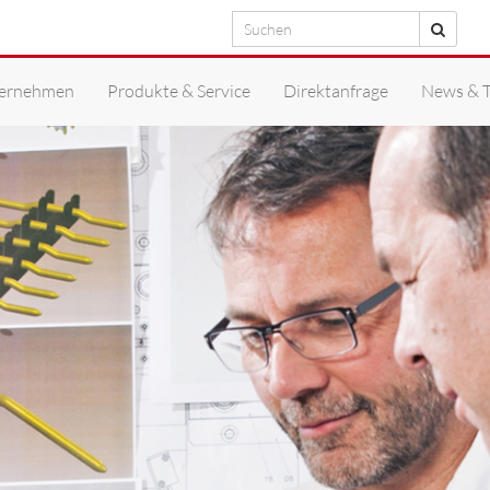
Suchen
Suche
ernehmen
Produkte & Service
Direktanfrage
News & 