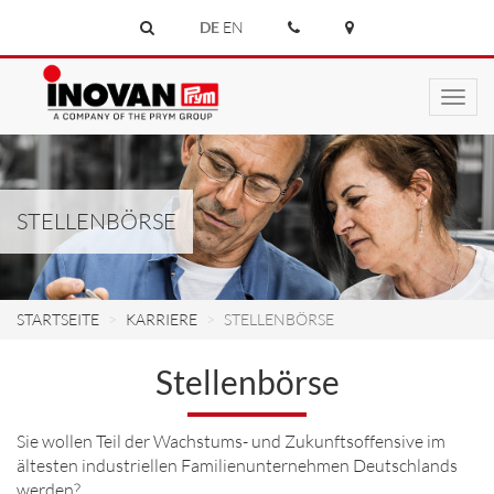
DE
EN
Toggl
navig
STELLENBÖRSE
STARTSEITE
KARRIERE
STELLENBÖRSE
Stellenbörse
Sie wollen Teil der Wachstums- und Zukunftsoffensive im
ältesten industriellen Familienunternehmen Deutschlands
werden?